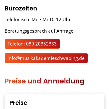
Bürozeiten
Telefonisch: Mo / Mi 10-12 Uhr
Beratungsgespräch auf Anfrage
Telefon: 089 20352333
nf
m
s
k
k
d
m
schw
b
ng
d
Preise und Anmeldung
Preise