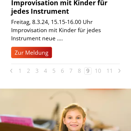
Improvisation mit Kinder für
jedes Instrument
Freitag, 8.3.24, 15.15-16.00 Uhr
Improvisation mit Kinder für jedes
Instrument neue ....
Zur Meldung
<
>
1
2
3
4
5
6
7
8
9
10
11