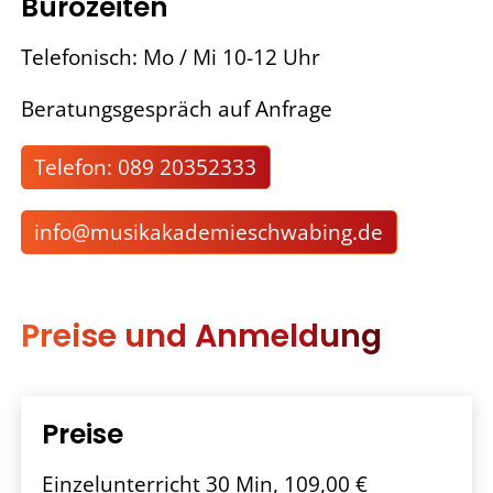
Bürozeiten
Telefonisch: Mo / Mi 10-12 Uhr
Beratungsgespräch auf Anfrage
Telefon: 089 20352333
nf
m
s
k
k
d
m
schw
b
ng
d
Preise und Anmeldung
Preise
Einzelunterricht 30 Min, 109,00 €