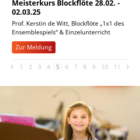
Meisterkurs Blockflöte 28.02. -
02.03.25
Prof. Kerstin de Witt, Blockflöte „1x1 des
Ensemblespiels“ & Einzelunterricht
Zur Meldung
<
>
1
2
3
4
5
6
7
8
9
10
11